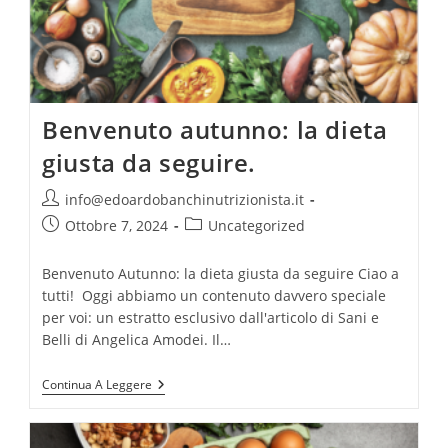
Benvenuto autunno: la dieta
giusta da seguire.
Autore
info@edoardobanchinutrizionista.it
dell'articolo:
Articolo
Categoria
Ottobre 7, 2024
Uncategorized
pubblicato:
dell'articolo:
Benvenuto Autunno: la dieta giusta da seguire Ciao a
tutti! Oggi abbiamo un contenuto davvero speciale
per voi: un estratto esclusivo dall'articolo di Sani e
Belli di Angelica Amodei. Il…
Benvenuto
Continua A Leggere
Autunno:
La
Dieta