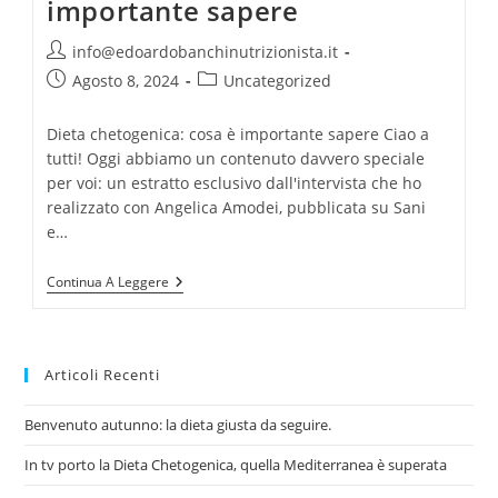
importante sapere
Autore
info@edoardobanchinutrizionista.it
dell'articolo:
Articolo
Categoria
Agosto 8, 2024
Uncategorized
pubblicato:
dell'articolo:
Dieta chetogenica: cosa è importante sapere Ciao a
tutti! Oggi abbiamo un contenuto davvero speciale
per voi: un estratto esclusivo dall'intervista che ho
realizzato con Angelica Amodei, pubblicata su Sani
e…
Dieta
Continua A Leggere
Chetogenica:
Cosa
È
Importante
Sapere
Articoli Recenti
Benvenuto autunno: la dieta giusta da seguire.
In tv porto la Dieta Chetogenica, quella Mediterranea è superata