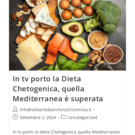
Giusta
Da
Seguire.
In tv porto la Dieta
Chetogenica, quella
Mediterranea è superata
Autore
info@edoardobanchinutrizionista.it
dell'articolo:
Articolo
Categoria
Settembre 2, 2024
Uncategorized
pubblicato:
dell'articolo:
In tv porto la dieta Chetogenica, quella Mediterranea