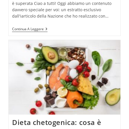
è superata Ciao a tutti! Oggi abbiamo un contenuto
davvero speciale per voi: un estratto esclusivo
dall'iarticolo della Nazione che ho realizzato con…
In
Continua A Leggere
Tv
Porto
La
Dieta
Chetogenica,
Quella
Mediterranea
È
Superata
Dieta chetogenica: cosa è