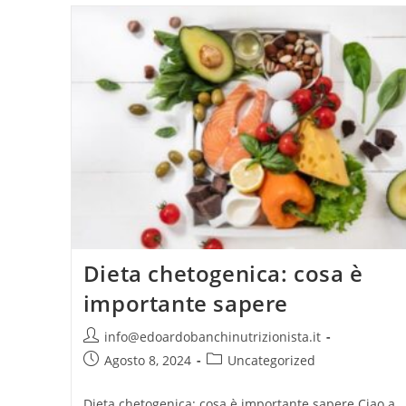
Seguire.
Dieta chetogenica: cosa è
importante sapere
Autore
info@edoardobanchinutrizionista.it
dell'articolo:
Articolo
Categoria
Agosto 8, 2024
Uncategorized
pubblicato:
dell'articolo:
Dieta chetogenica: cosa è importante sapere Ciao a