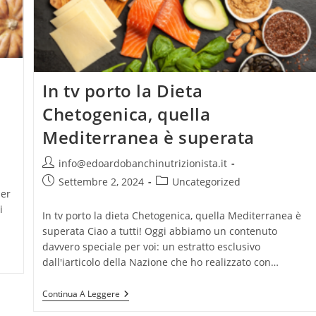
In tv porto la Dieta
Chetogenica, quella
Mediterranea è superata
Autore
info@edoardobanchinutrizionista.it
dell'articolo:
a
Articolo
Categoria
Settembre 2, 2024
Uncategorized
per
pubblicato:
dell'articolo:
i
In tv porto la dieta Chetogenica, quella Mediterranea è
superata Ciao a tutti! Oggi abbiamo un contenuto
davvero speciale per voi: un estratto esclusivo
dall'iarticolo della Nazione che ho realizzato con…
In
Continua A Leggere
Tv