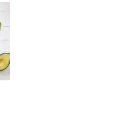
Porto
La
Dieta
Chetogenica,
Quella
Mediterranea
È
Superata