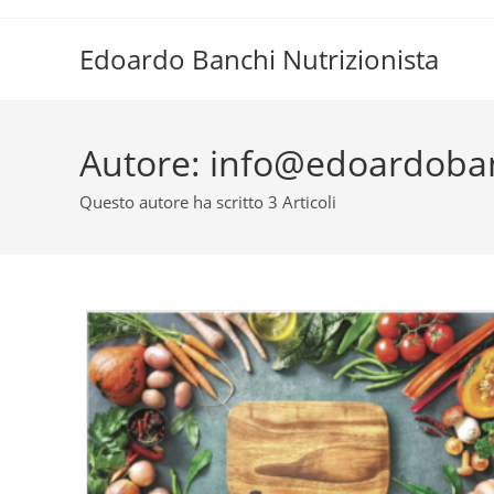
Salta
al
Edoardo Banchi Nutrizionista
contenuto
Autore:
info@edoardobanc
Questo autore ha scritto 3 Articoli