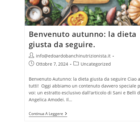
Benvenuto autunno: la dieta
giusta da seguire.
Autore
info@edoardobanchinutrizionista.it
dell'articolo:
Articolo
Categoria
Ottobre 7, 2024
Uncategorized
pubblicato:
dell'articolo:
Benvenuto Autunno: la dieta giusta da seguire Ciao 
tutti! Oggi abbiamo un contenuto davvero speciale 
voi: un estratto esclusivo dall'articolo di Sani e Belli d
Angelica Amodei. Il…
Benvenuto
Continua A Leggere
Autunno:
La
Dieta
Giusta
Da